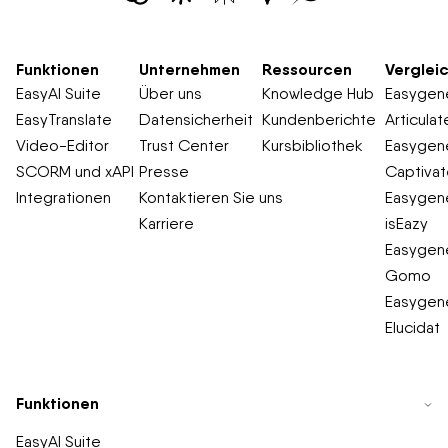
nutzen Easygenerator zusätzlich zu ihrem bestehenden
LMS, um E-Learning-Kurse zu erstellen.
Funktionen
Unternehmen
Ressourcen
Verglei
EasyAI Suite
Über uns
Knowledge Hub
Easygene
EasyTranslate
Datensicherheit
Kundenberichte
Articulat
Video-Editor
Trust Center
Kursbibliothek
Easygene
SCORM und xAPI
Presse
Captiva
Integrationen
Kontaktieren Sie uns
Easygene
Karriere
isEazy
Easygene
Gomo
Easygene
Elucidat
Funktionen
EasyAI Suite