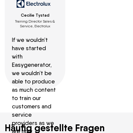
Cecilie Tystad
Training Director Sales &
Service, Electrolux
If we wouldn’t
have started
with
Easygenerator,
we wouldn’t be
able to produce
as much content
to train our
customers and
service
providers as we
Häufig gestellte Fragen
are now.