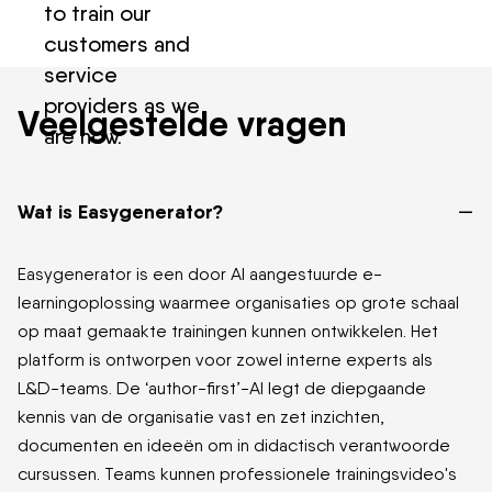
to train our
customers and
service
providers as we
Veelgestelde vragen
are now.
–
Wat is Easygenerator?
Easygenerator is een door AI aangestuurde e-
learningoplossing waarmee organisaties op grote schaal
op maat gemaakte trainingen kunnen ontwikkelen. Het
platform is ontworpen voor zowel interne experts als
L&D-teams. De ‘author-first’-AI legt de diepgaande
kennis van de organisatie vast en zet inzichten,
documenten en ideeën om in didactisch verantwoorde
cursussen. Teams kunnen professionele trainingsvideo's