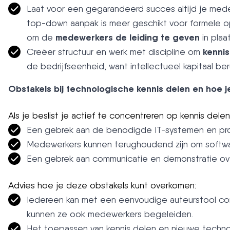
Laat voor een gegarandeerd succes altijd je medewe
top-down aanpak is meer geschikt voor formele opl
medewerkers de leiding te geven
om de
in plaa
kennis
Creëer structuur en werk met discipline om
de bedrijfseenheid, want intellectueel kapitaal b
Obstakels bij technologische kennis delen en hoe 
Als je beslist je actief te concentreren op kennis del
Een gebrek aan de benodigde IT-systemen en pr
Medewerkers kunnen terughoudend zijn om softwar
Een gebrek aan communicatie en demonstratie ov
Advies hoe je deze obstakels kunt overkomen:
Iedereen kan met een eenvoudige auteurstool con
kunnen ze ook medewerkers begeleiden.
Het toepassen van kennis delen en nieuwe techno