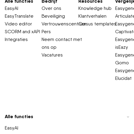
Alle functies
Bedrijf
Resources
Vergelij
EasyAI
Over ons
Knowledge hub
Easygene
EasyTranslate
Beveiliging
Klantverhalen
Articulat
Video editor
Vertrouwenscentrum
Cursus templates
Easygene
SCORM and xAPI
Pers
Captiva
Integraties
Neem contact met
Easygene
ons op
isEazy
Vacatures
Easygene
Gomo
Easygene
Elucidat
Alle functies
EasyAI