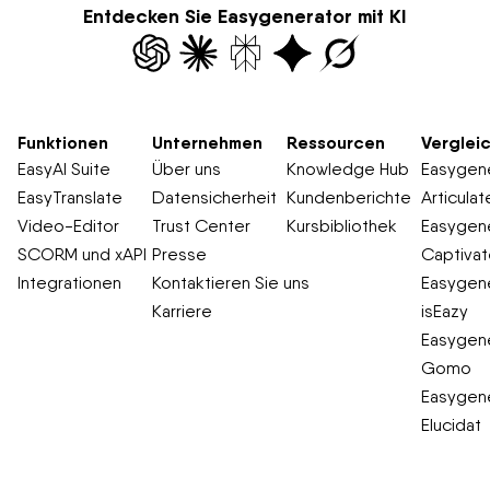
Funktionen an.
Entdecken Sie Easygenerator mit KI
Funktionen
Unternehmen
Ressourcen
Verglei
EasyAI Suite
Über uns
Knowledge Hub
Easygene
EasyTranslate
Datensicherheit
Kundenberichte
Articulat
Video-Editor
Trust Center
Kursbibliothek
Easygene
SCORM und xAPI
Presse
Captiva
Integrationen
Kontaktieren Sie uns
Easygene
Karriere
isEazy
Easygene
Gomo
Easygene
Elucidat