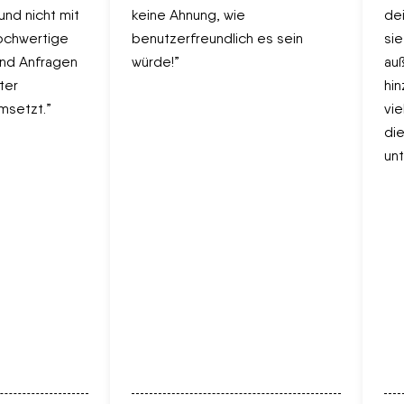
d nicht mit
keine Ahnung, wie
dein
ochwertige
benutzerfreundlich es sein
sie 
nd Anfragen
würde!”
auße
er
hinz
etzt.”
viel
die 
unte