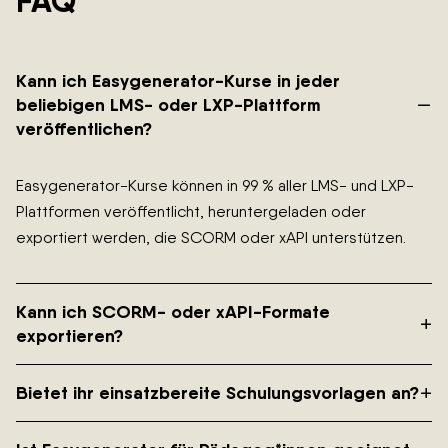
FAQ
Kann ich Easygenerator-Kurse in jeder
–
beliebigen LMS- oder LXP-Plattform
veröffentlichen?
Easygenerator-Kurse können in 99 % aller LMS- und LXP-
Plattformen veröffentlicht, heruntergeladen oder
exportiert werden, die SCORM oder xAPI unterstützen.
Kann ich SCORM- oder xAPI-Formate
+
exportieren?
+
Bietet ihr einsatzbereite Schulungsvorlagen an?
Selbstverständlich! Du kannst Kurse mit wenigen Klicks in
den Formaten SCORM 1.2, SCORM 2004 und xAPI
exportieren.