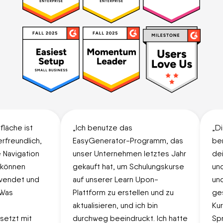
äche ist
„Ich benutze das
„Die
freundlich,
EasyGenerator-Programm, das
benu
avigation
unser Unternehmen letztes Jahr
dein
können
gekauft hat, um Schulungskurse
und 
endet und
auf unserer Learn Upon-
und 
Was
Plattform zu erstellen und zu
gest
aktualisieren, und ich bin
Kurs
tzt mit
durchweg beeindruckt. Ich hatte
Spra