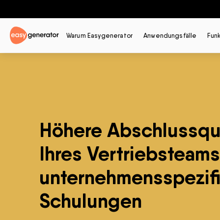
Warum Easygenerator
Anwendungsfälle
Fun
Höhere Abschlussq
Ihres Vertriebsteam
unternehmensspezif
Schulungen