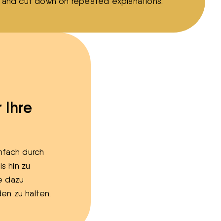
 and cut down on repeated explanations.
 Ihre
infach durch
s hin zu
e dazu
en zu halten.