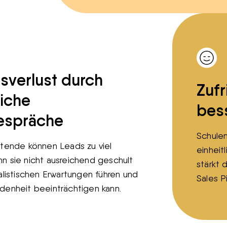
sverlust durch
Zuf
liche
bes
espräche
Schulen
itende können Leads zu viel
einheit
n sie nicht ausreichend geschult
stärkt 
ealistischen Erwartungen führen und
Sales P
denheit beeinträchtigen kann.