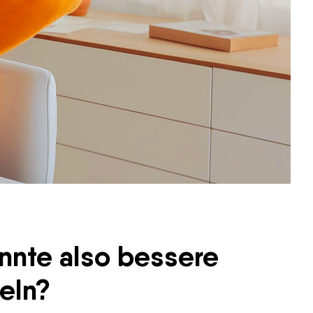
nnte also bessere
eln?