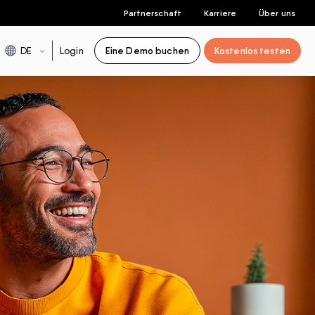
Partnerschaft
Karriere
Über uns
DE
Login
Eine Demo buchen
Kostenlos testen