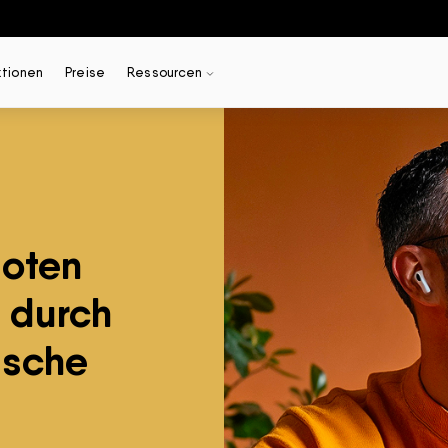
ktionen
Preise
Ressourcen
uoten
s durch
ische