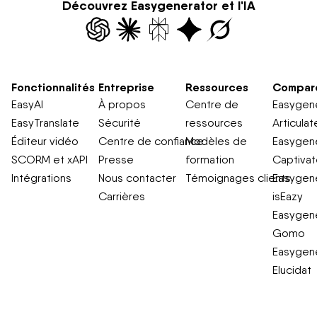
Découvrez Easygenerator et l'IA
Fonctionnalités
Entreprise
Ressources
Compar
EasyAI
À propos
Centre de
Easygene
EasyTranslate
Sécurité
ressources
Articulat
Éditeur vidéo
Centre de confiance
Modèles de
Easygene
SCORM et xAPI
Presse
formation
Captiva
Intégrations
Nous contacter
Témoignages clients
Easygene
Carrières
isEazy
Easygene
Gomo
Easygene
Elucidat