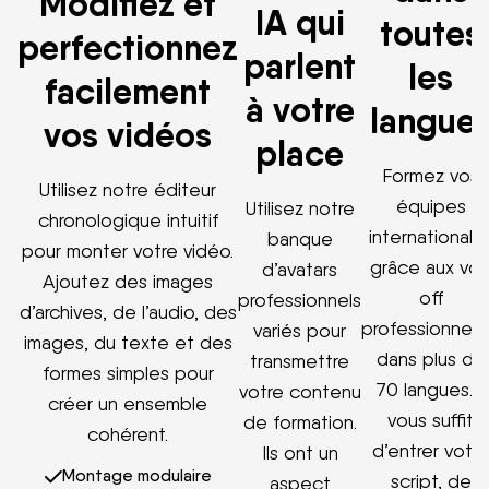
Modifiez et
IA qui
toutes
perfectionnez
parlent
les
facilement
à votre
langue
vos vidéos
place
Formez vos
Utilisez notre éditeur
équipes
Utilisez notre
chronologique intuitif
internationale
banque
pour monter votre vidéo.
grâce aux voi
d’avatars
Ajoutez des images
off
professionnels
d’archives, de l’audio, des
professionnell
variés pour
images, du texte et des
dans plus de
transmettre
formes simples pour
70 langues. Il
votre contenu
créer un ensemble
vous suffit
de formation.
cohérent.
d’entrer votre
Ils ont un
Montage modulaire
script, de
aspect