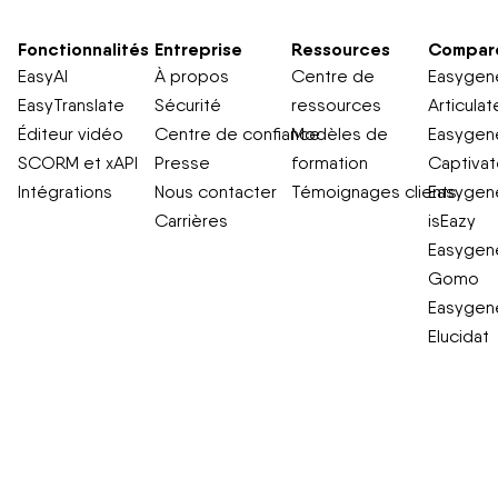
Fonctionnalités
Entreprise
Ressources
Compar
EasyAI
À propos
Centre de
Easygene
EasyTranslate
Sécurité
ressources
Articulat
Éditeur vidéo
Centre de confiance
Modèles de
Easygene
SCORM et xAPI
Presse
formation
Captiva
Intégrations
Nous contacter
Témoignages clients
Easygene
Carrières
isEazy
Easygene
Gomo
Easygene
Elucidat