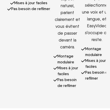
Mises à jour faciles
sélectionner
naturel,
Pas besoin de refilmer
une voix et un
parlent
langue, et
clairement et
EasyVideo
vous évitent
s’occupe du
de passer
reste.
devant la
caméra.
Montage
modulaire
Montage
Mises à jour
modulaire
faciles
Mises à jour
Pas besoin d
faciles
refilmer
Pas besoin
de refilmer