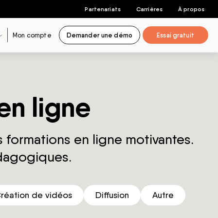
Partenariats
Carrières
À propos
Mon compte
Demander une démo
Essai gratuit
en ligne
 formations en ligne motivantes.
dagogiques.
réation de vidéos
Diffusion
Autre