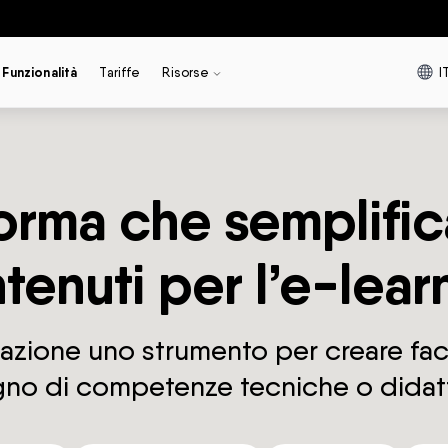
I
Funzionalità
Tariffe
Risorse
orma che semplific
tenuti per l’e-lear
zzazione uno strumento per creare fac
no di competenze tecniche o didat