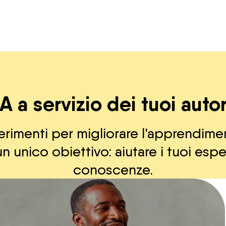
IA a servizio dei tuoi autor
erimenti per migliorare l'apprendimen
n unico obiettivo: aiutare i tuoi espe
conoscenze.