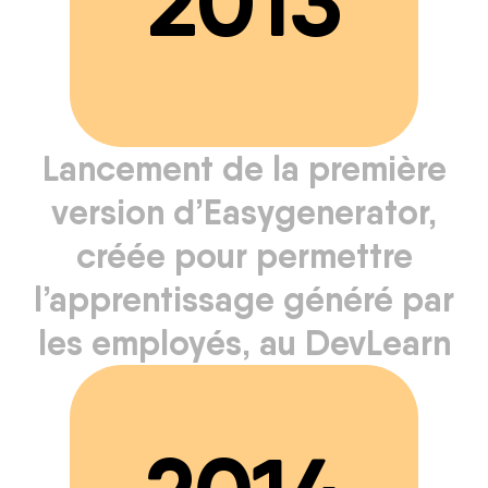
2013
Lancement de la première
version d’Easygenerator,
créée pour permettre
l’apprentissage généré par
les employés, au DevLearn