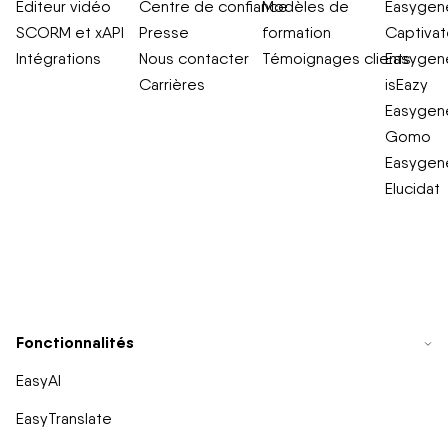
Éditeur vidéo
Centre de confiance
Modèles de
Easygene
SCORM et xAPI
Presse
formation
Captiva
Intégrations
Nous contacter
Témoignages clients
Easygene
Carrières
isEazy
Easygene
Gomo
Easygene
Elucidat
Fonctionnalités
EasyAI
EasyTranslate