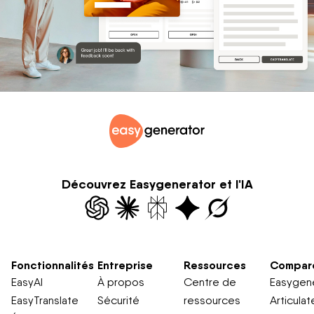
Découvrez Easygenerator et l'IA
Fonctionnalités
Entreprise
Ressources
Compar
EasyAI
À propos
Centre de
Easygene
EasyTranslate
Sécurité
ressources
Articulat