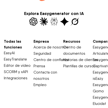
Explora Easygenerator con IA
Todas las
Empresa
Recursos
Compar
funciones
Acerca de nosotros
Centro de
Easygene
EasyAI
Seguridad
documentos
Articulat
EasyTranslate
Centro de confianza
Historias de clientes
Easygene
Editor de vídeo
Prensa
Plantillas de cursos
Captiva
SCORM y xAPI
Contacta con
Easygene
Integraciones
nosotros
isEazy
Empleo
Easygene
Gomo
Easygene
Elucidat