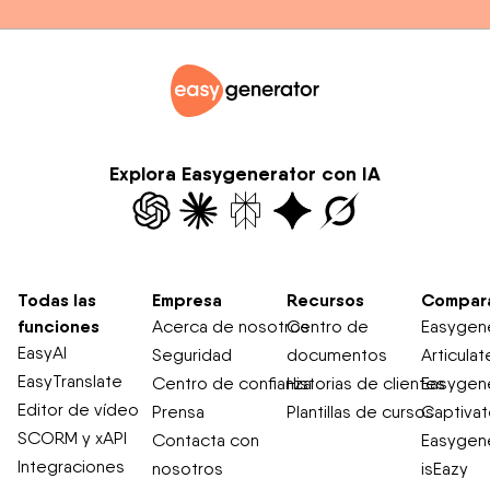
Explora Easygenerator con IA
Todas las
Empresa
Recursos
Compar
funciones
Acerca de nosotros
Centro de
Easygene
EasyAI
Seguridad
documentos
Articulat
EasyTranslate
Centro de confianza
Historias de clientes
Easygene
Editor de vídeo
Prensa
Plantillas de cursos
Captiva
SCORM y xAPI
Contacta con
Easygene
Integraciones
nosotros
isEazy