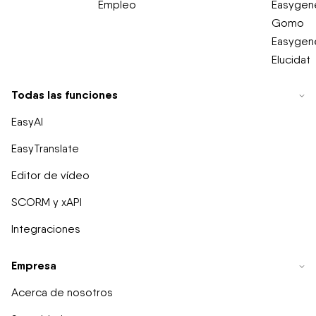
Empleo
Easygene
Gomo
Easygene
Elucidat
Todas las funciones
EasyAI
EasyTranslate
Editor de vídeo
SCORM y xAPI
Integraciones
Empresa
Acerca de nosotros