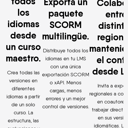
todos
Exporta un
Colabo
los
paquete
entre
idiomas
SCORM
distint
desde
multilingüe.
regione
un curso
manteni
Distribuye todos los
maestro.
el contr
idiomas en tu LMS
con una única
desde L
Crea todas las
exportación SCORM
versiones en
o xAPI. Menos
Invita a expe
diferentes
cargas, menos
regionales a conv
idiomas a partir
errores y un mejor
en coautores 
de un solo
control de versiones.
trabajar direct
curso. La
en sus versio
estructura, las
idiomáticas. L