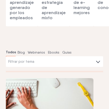
aprendizaje
estrategia
de e-
de
generado
de
learning
cono
por los
aprendizaje
mejores
empleados
mixto
Todos
Blog
Webinarios
Ebooks
Guías
Filtrar por tema