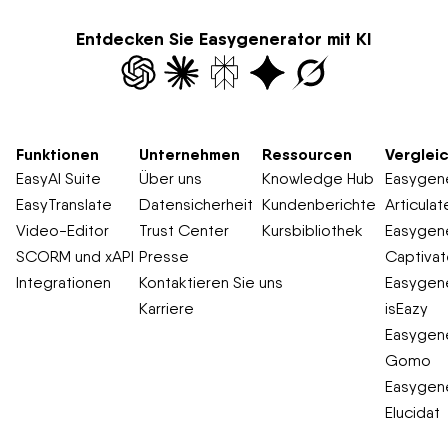
Entdecken Sie Easygenerator mit KI
Funktionen
Unternehmen
Ressourcen
Verglei
EasyAI Suite
Über uns
Knowledge Hub
Easygene
EasyTranslate
Datensicherheit
Kundenberichte
Articulat
Video-Editor
Trust Center
Kursbibliothek
Easygene
SCORM und xAPI
Presse
Captiva
Integrationen
Kontaktieren Sie uns
Easygene
Karriere
isEazy
Easygene
Gomo
Easygene
Elucidat