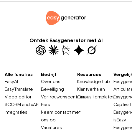
Ontdek Easygenerator met AI
Alle functies
Bedrijf
Resources
Vergelij
EasyAI
Over ons
Knowledge hub
Easygene
EasyTranslate
Beveiliging
Klantverhalen
Articulat
Video editor
Vertrouwenscentrum
Cursus templates
Easygene
SCORM and xAPI
Pers
Captiva
Integraties
Neem contact met
Easygene
ons op
isEazy
Vacatures
Easygene