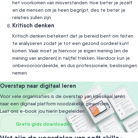
het voorkomen van misverstanden. Hoe beter je jezelf
en de mensen om je heen begrijpt, des te beter je
relaties zullen zijn.
Kritisch denken
Kritisch denken betekent dat je bereid bent om feiten
te analyseren zodat je tot een gezond oordeel kunt
komen. Vaak moet je hiervoor je eigen mening (en de
mening van anderen) in twijfel trekken. Hierdoor kun je
onbevooroordeelde, en dus professionele, beslissingen
nemen.
Overstap naar digitaal leren
Voor vele organisaties is de overstap van klassikaal leren
naar een digitaal platform noodzakelijk geworden.
Laat ons e-book jou hierin begeleiden.
Gratis gids downloaden
Wat zijn de voordelen van soft skills-