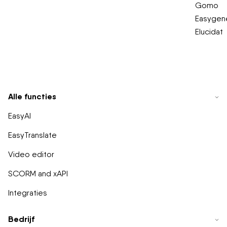
Gomo
Easygene
Elucidat
Alle functies
EasyAI
EasyTranslate
Video editor
SCORM and xAPI
Integraties
Bedrijf