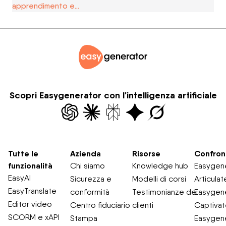
apprendimento e…
Scopri Easygenerator con l'intelligenza artificiale
Tutte le
Azienda
Risorse
Confron
funzionalità
Chi siamo
Knowledge hub
Easygene
EasyAI
Sicurezza e
Modelli di corsi
Articulat
EasyTranslate
conformità
Testimonianze dei
Easygene
Editor video
Centro fiduciario
clienti
Captiva
SCORM e xAPI
Stampa
Easygene