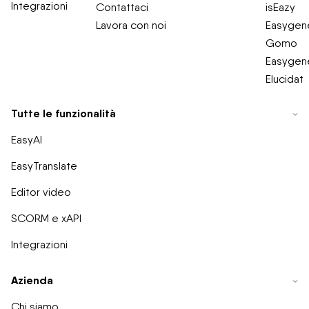
Integrazioni
Contattaci
isEazy
Lavora con noi
Easygene
Gomo
Easygene
Elucidat
Tutte le funzionalità
EasyAI
EasyTranslate
Editor video
SCORM e xAPI
Integrazioni
Azienda
Chi siamo