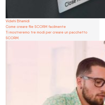
Videhi Bhamidi
Come creare file SCORM facilmente
Ti mostreremo tre modi per creare un pacchetto
SCORM.