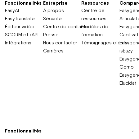
Fonctionnalités
Entreprise
Ressources
Compar
EasyAI
À propos
Centre de
Easygene
EasyTranslate
Sécurité
ressources
Articulat
Éditeur vidéo
Centre de confiance
Modèles de
Easygene
SCORM et xAPI
Presse
formation
Captiva
Intégrations
Nous contacter
Témoignages clients
Easygene
Carrières
isEazy
Easygene
Gomo
Easygene
Elucidat
Fonctionnalités