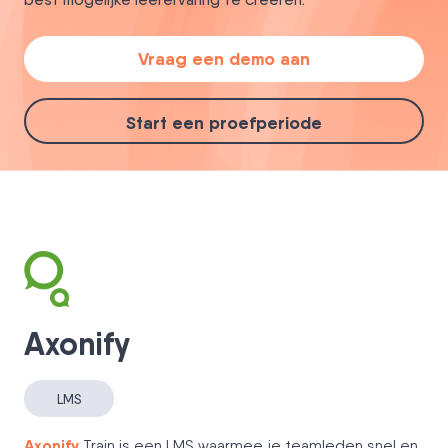
Vraag een demo aan
Start een proefperiode
Axonify
LMS
Axonify
Train is een LMS waarmee je teamleden snel en