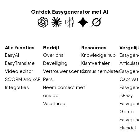
Ontdek Easygenerator met AI
Alle functies
Bedrijf
Resources
Vergelij
EasyAI
Over ons
Knowledge hub
Easygene
EasyTranslate
Beveiliging
Klantverhalen
Articulat
Video editor
Vertrouwenscentrum
Cursus templates
Easygene
SCORM and xAPI
Pers
Captiva
Integraties
Neem contact met
Easygene
ons op
isEazy
Vacatures
Easygene
Gomo
Easygene
Elucidat