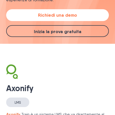
Richiedi una demo
Inizia la prova gratuita
Axonify
LMS
Axonify
Train è un sistema LMS che va direttamente al