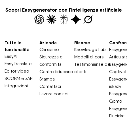
Scopri Easygenerator con l'intelligenza artificiale
Tutte le
Azienda
Risorse
Confron
funzionalità
Chi siamo
Knowledge hub
Easygene
EasyAI
Sicurezza e
Modelli di corsi
Articulat
EasyTranslate
conformità
Testimonianze dei
Easygene
Editor video
Centro fiduciario
clienti
Captiva
SCORM e xAPI
Stampa
Easygene
Integrazioni
Contattaci
isEazy
Lavora con noi
Easygene
Gomo
Easygene
Elucidat