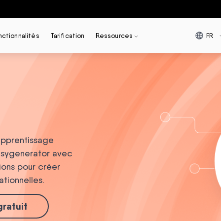
FR
nctionnalités
Tarification
Ressources
’apprentissage
asygenerator avec
ions pour créer
ationnelles.
gratuit