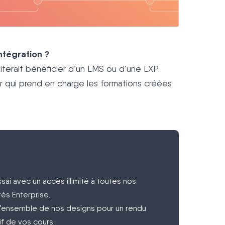
ntégration ?
terait bénéficier d’un LMS ou d’une LXP
er qui prend en charge les formations créées
ssai avec un accès illimité à toutes nos
tés Enterprise.
’ensemble de nos designs pour un rendu
tif de vos cours.