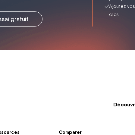
Ajoutez vos
clics.
ssai gratuit
Découvre
ssources
Comparer