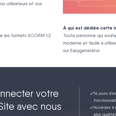
s utilisateurs et vos
À qui est dédiée cette i
ar les formats SCORM 1.2
Toute personne qui souhai
moderne et facile à utilis
sur Easygenerator.
nnecter votre
14 jours d’e
fonctionnali
ite avec nous
Accédez à l
plus qualita