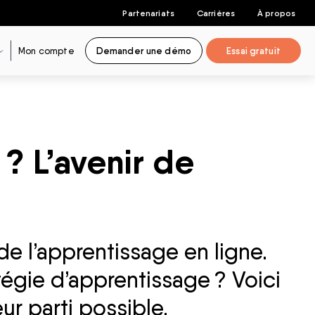
Partenariats
Carrières
À propos
Mon compte
Demander une démo
Essai gratuit
? L’avenir de
e l’apprentissage en ligne.
tégie d’apprentissage ? Voici
ur parti possible.