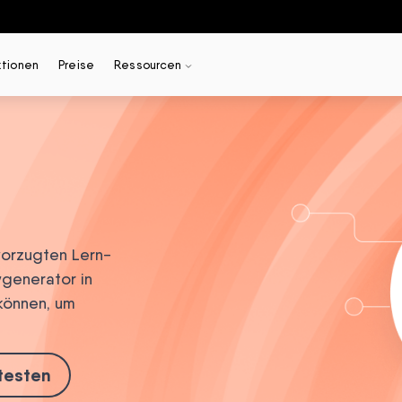
ktionen
Preise
Ressourcen
evorzugten Lern-
sygenerator in
können, um
testen