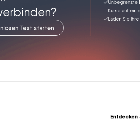
Unbegrenzte D
 verbinden?
Kurse auf ein
Laden Sie Ihre
nlosen Test starten
Entdecken 