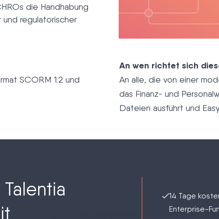
 CHROs die Handhabung
r und regulatorischer
An wen richtet sich dies
 Format SCORM 1.2 und
An alle, die von einer mo
das Finanz- und Personal
Dateien ausführt und Easy
 Talentia
14 Tage kosten
it
Enterprise-Fun