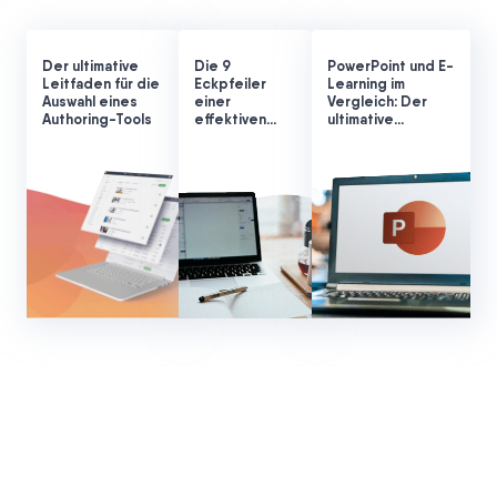
Der ultimative
Die 9
PowerPoint und E-
Leitfaden für die
Eckpfeiler
Learning im
Auswahl eines
einer
Vergleich: Der
Authoring-Tools
effektiven
ultimative
Kurserstellung
Leitfaden