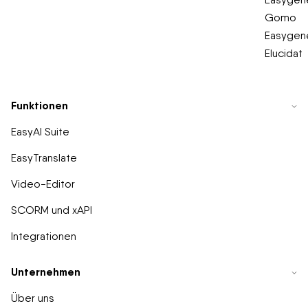
Gomo
Easygene
Elucidat
Funktionen
EasyAI Suite
EasyTranslate
Video-Editor
SCORM und xAPI
Integrationen
Unternehmen
Über uns