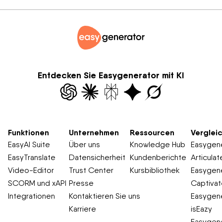
Entdecken Sie Easygenerator mit KI
Funktionen
Unternehmen
Ressourcen
Verglei
EasyAI Suite
Über uns
Knowledge Hub
Easygene
EasyTranslate
Datensicherheit
Kundenberichte
Articulat
Video-Editor
Trust Center
Kursbibliothek
Easygene
SCORM und xAPI
Presse
Captiva
Integrationen
Kontaktieren Sie uns
Easygene
Karriere
isEazy
Easygene