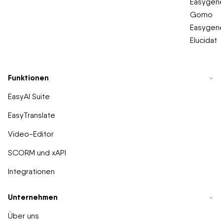
Easygene
Gomo
Easygene
Elucidat
Funktionen
EasyAI Suite
EasyTranslate
Video-Editor
SCORM und xAPI
Integrationen
Unternehmen
Über uns