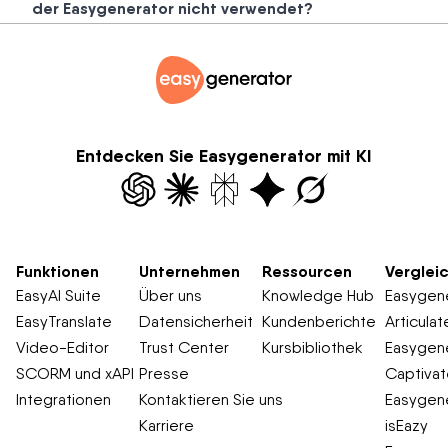
der Easygenerator nicht verwendet?
Entdecken Sie Easygenerator mit KI
Funktionen
Unternehmen
Ressourcen
Verglei
EasyAI Suite
Über uns
Knowledge Hub
Easygene
EasyTranslate
Datensicherheit
Kundenberichte
Articulat
Video-Editor
Trust Center
Kursbibliothek
Easygene
SCORM und xAPI
Presse
Captiva
Integrationen
Kontaktieren Sie uns
Easygene
Karriere
isEazy