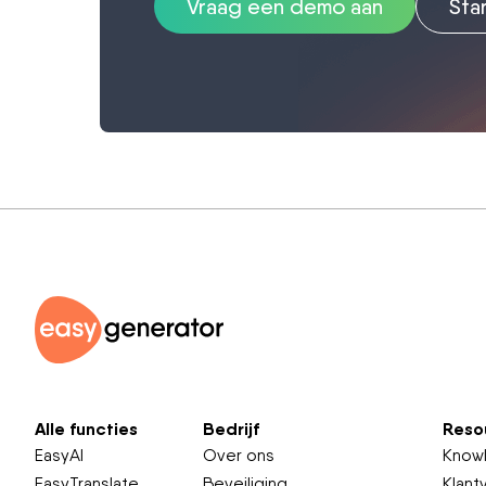
Vraag een demo aan
Sta
Alle functies
Bedrijf
Reso
EasyAI
Over ons
Know
EasyTranslate
Beveiliging
Klant