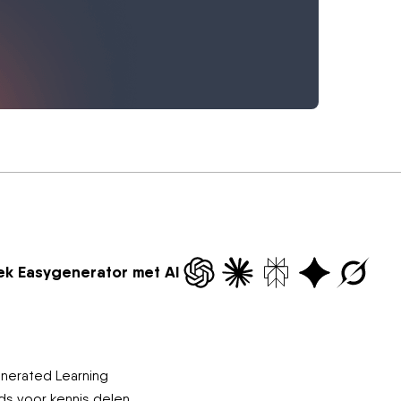
k Easygenerator met AI
erated Learning
ds voor kennis delen