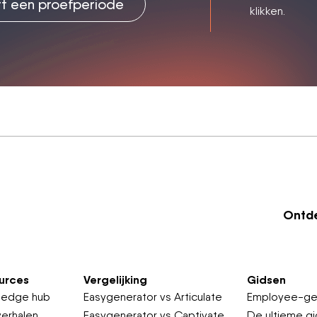
rt een proefperiode
klikken.
Ontde
urces
Vergelijking
Gidsen
ledge hub
Easygenerator vs Articulate
Employee-gen
verhalen
Easygenerator vs Captivate
De ultieme gi