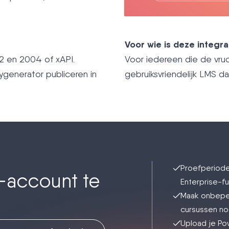
Voor wie is deze integra
.2 en 2004 of xAPI.
Voor iedereen die de vru
ygenerator publiceren in
gebruiksvriendelijk LMS d
Proefperiode
a-account te
Enterprise-fu
Maak onbeper
cursussen no
Upload je Po