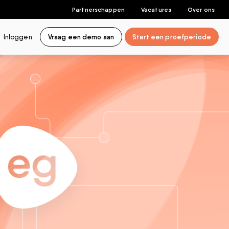
Partnerschappen
Vacatures
Over ons
Inloggen
Vraag een demo aan
Start een proefperiode