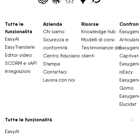
Tutte le
Azienda
Risorse
Confron
funzionalità
Chi siamo
Knowledge hub
Easygene
EasyAI
Sicurezza e
Modelli di corsi
Articulat
EasyTranslate
conformità
Testimonianze dei
Easygene
Editor video
Centro fiduciario
clienti
Captiva
SCORM e xAPI
Stampa
Easygene
Integrazioni
Contattaci
isEazy
Lavora con noi
Easygene
Gomo
Easygene
Elucidat
Tutte le funzionalità
EasyAI