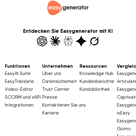
Entdecken Sie Easygenerator mit KI
Funktionen
Unternehmen
Ressourcen
Verglei
EasyAI Suite
Über uns
Knowledge Hub
Easygene
EasyTranslate
Datensicherheit
Kundenberichte
Articulat
Video-Editor
Trust Center
Kursbibliothek
Easygene
SCORM und xAPI
Presse
Captiva
Integrationen
Kontaktieren Sie uns
Easygene
Karriere
isEazy
Easygene
Gomo