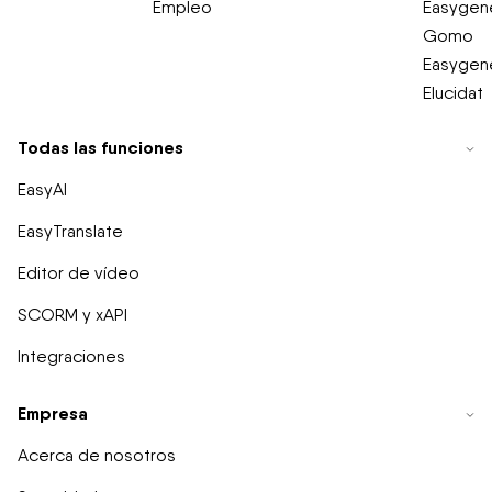
Empleo
Easygene
Gomo
Easygene
Elucidat
Todas las funciones
EasyAI
EasyTranslate
Editor de vídeo
SCORM y xAPI
Integraciones
Empresa
Acerca de nosotros