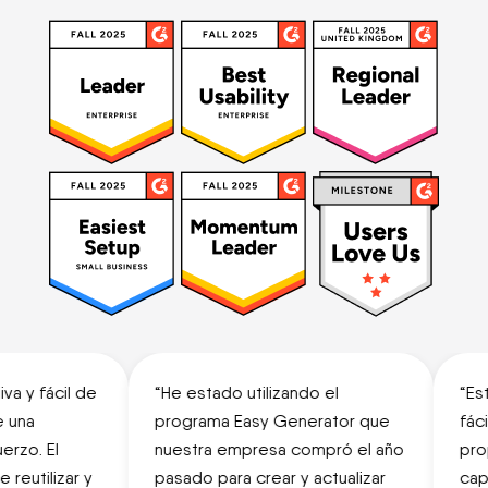
va y fácil de
“He estado utilizando el
“Esta
una
programa Easy Generator que
fácil
zo. El
nuestra empresa compró el año
propi
eutilizar y
pasado para crear y actualizar
capac