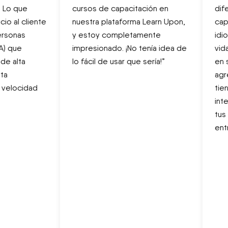
Lo que
cursos de capacitación en
difer
o al cliente
nuestra plataforma Learn Upon,
capac
sonas
y estoy completamente
idiom
) que
impresionado. ¡No tenía idea de
vida,
e alta
lo fácil de usar que sería!”
en s
a
agreg
velocidad
tien
inter
tus 
entre