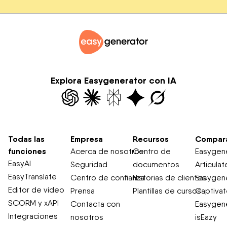
disponible de forma ininterrumpida de lunes a viernes.
En absoluto. Puedes diseñar contenido de e-learning y
compartirlo directamente con tus estudiantes mediante
un enlace o integrándolo en tu sitio web. Además,
ofrecemos funciones de LMS ligero para las empresas
que no necesitan un LMS propiamente dicho, pero que
quieren hacer un seguimiento del progreso de los
Explora Easygenerator con IA
estudiantes.
Todas las
Empresa
Recursos
Compar
funciones
Acerca de nosotros
Centro de
Easygene
EasyAI
Seguridad
documentos
Articulat
EasyTranslate
Centro de confianza
Historias de clientes
Easygene
Editor de vídeo
Prensa
Plantillas de cursos
Captiva
SCORM y xAPI
Contacta con
Easygene
Integraciones
nosotros
isEazy