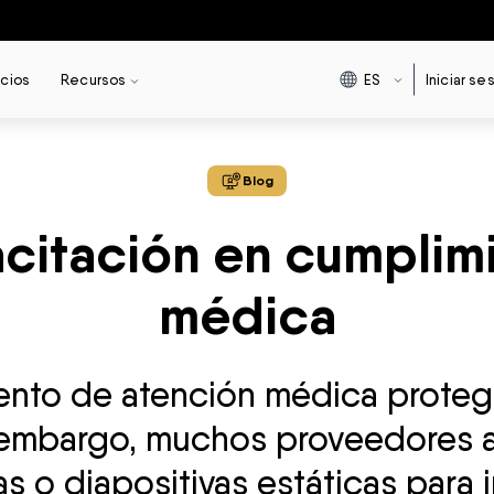
ES
ecios
Recursos
Iniciar se
Blog
citación en cumplimi
médica
nto de atención médica protege
in embargo, muchos proveedores
 o diapositivas estáticas para 