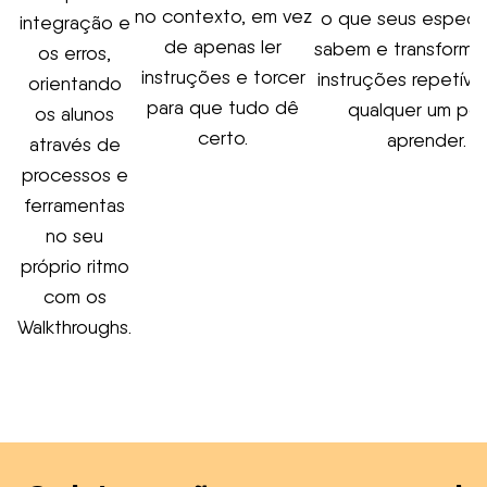
no contexto, em vez
o que seus especia
integração e
de apenas ler
sabem e transformá
os erros,
instruções e torcer
instruções repetíve
orientando
para que tudo dê
qualquer um po
os alunos
certo.
aprender.
através de
processos e
ferramentas
no seu
próprio ritmo
com os
Walkthroughs.