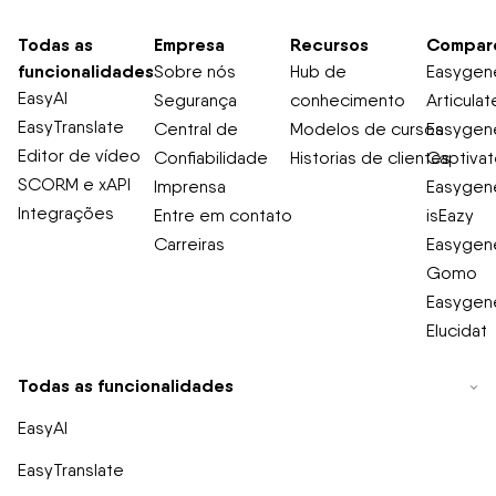
Todas as
Empresa
Recursos
Compar
funcionalidades
Sobre nós
Hub de
Easygene
EasyAI
Segurança
conhecimento
Articulat
EasyTranslate
Central de
Modelos de cursos
Easygene
Editor de vídeo
Confiabilidade
Historias de clientes
Captiva
SCORM e xAPI
Imprensa
Easygene
Integrações
Entre em contato
isEazy
Carreiras
Easygene
Gomo
Easygene
Elucidat
Todas as funcionalidades
EasyAI
EasyTranslate