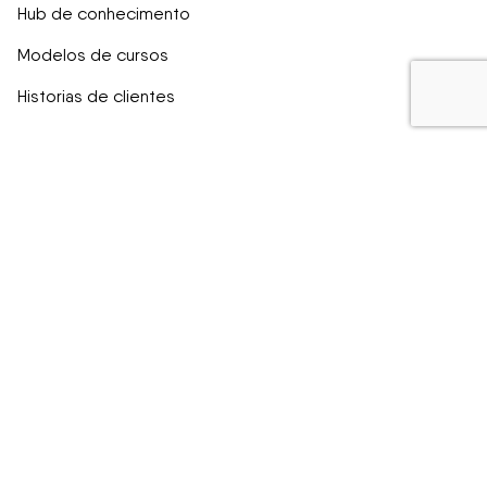
Hub de conhecimento
Modelos de cursos
Historias de clientes
Compare
Easygenerator vs Articulate
Easygenerator vs Captivate
Easygenerator vs isEazy
Easygenerator vs Gomo
Easygenerator vs Elucidat
Guias
Como criar e-learning