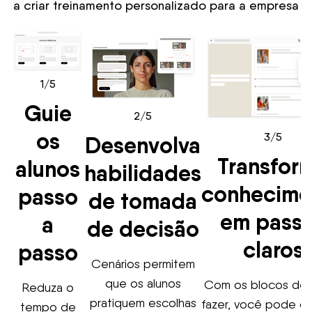
a criar treinamento personalizado para a empresa
1/5
Guie
2/5
os
3/5
Desenvolva
Transfor
alunos
habilidades
conhecime
passo
de tomada
em pass
a
de decisão
claros
passo
Cenários permitem
que os alunos
Com os blocos de
Reduza o
pratiquem escolhas
fazer, você pode ca
tempo de