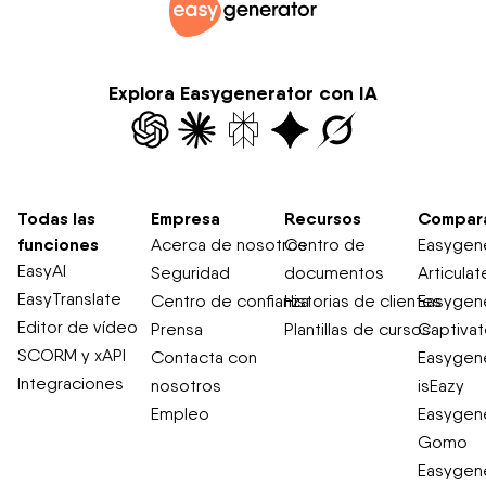
Explora Easygenerator con IA
Todas las
Empresa
Recursos
Compar
funciones
Acerca de nosotros
Centro de
Easygene
EasyAI
Seguridad
documentos
Articulat
EasyTranslate
Centro de confianza
Historias de clientes
Easygene
Editor de vídeo
Prensa
Plantillas de cursos
Captiva
SCORM y xAPI
Contacta con
Easygene
Integraciones
nosotros
isEazy
Empleo
Easygene
Gomo
Easygene