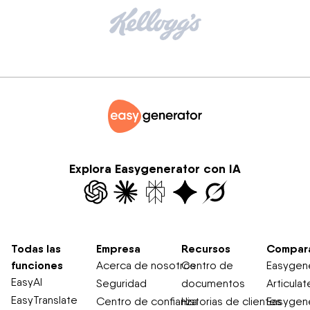
Explora Easygenerator con IA
Todas las
Empresa
Recursos
Compar
funciones
Acerca de nosotros
Centro de
Easygene
EasyAI
Seguridad
documentos
Articulat
EasyTranslate
Centro de confianza
Historias de clientes
Easygene