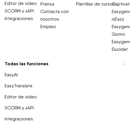
Editor de vídeo
Prensa
Plantillas de cursos
Captiva
SCORM y xAPI
Contacta con
Easygene
Integraciones
nosotros
isEazy
Empleo
Easygene
Gomo
Easygene
Elucidat
Todas las funciones
EasyAI
EasyTranslate
Editor de vídeo
SCORM y xAPI
Integraciones