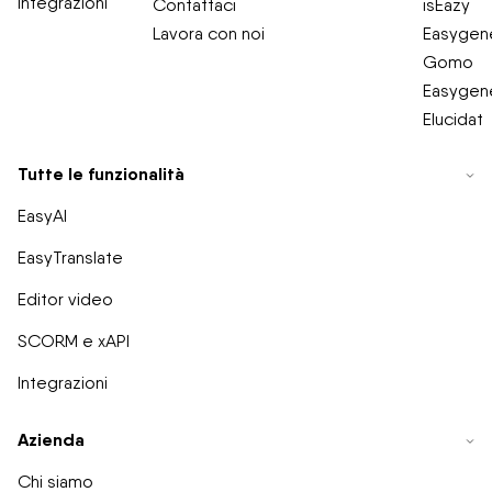
Integrazioni
Contattaci
isEazy
Lavora con noi
Easygene
Gomo
Easygene
Elucidat
Tutte le funzionalità
EasyAI
EasyTranslate
Editor video
SCORM e xAPI
Integrazioni
Azienda
Chi siamo