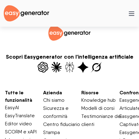
Scopri Easygenerator con l'intelligenza artificiale
Tutte le
Azienda
Risorse
Confron
funzionalità
Chi siamo
Knowledge hub
Easygene
EasyAI
Sicurezza e
Modelli di corsi
Articulat
EasyTranslate
conformità
Testimonianze dei
Easygene
Editor video
Centro fiduciario
clienti
Captiva
SCORM e xAPI
Stampa
Easygene