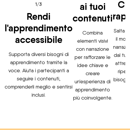
Cr
ai tuoi
1/3
rap
Rendi
contenuti
l'apprendimento
Salta l
Combina
accessibile
il mon
elementi visivi
narrazi
con narrazione
Supporta diversi bisogni di
dal tuo
per rafforzare le
apprendimento tramite la
attrez
idee chiave e
voce. Aiuta i partecipanti a
ripet
creare
seguire i contenuti,
bisogno
un'esperienza di
comprenderli meglio e sentirsi
apprendimento
inclusi.
più coinvolgente.