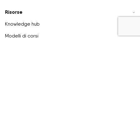
Risorse
Knowledge hub
Modelli di corsi
Testimonianze dei clienti
Confronta
Easygenerator vs Articulate
Easygenerator vs Captivate
Easygenerator vs isEazy
Easygenerator vs Gomo
Easygenerator vs Elucidat
Guide