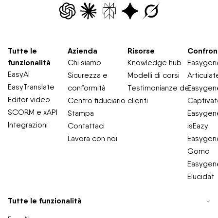
Tutte le
Azienda
Risorse
Confron
funzionalità
Chi siamo
Knowledge hub
Easygene
EasyAI
Sicurezza e
Modelli di corsi
Articulat
EasyTranslate
conformità
Testimonianze dei
Easygene
Editor video
Centro fiduciario
clienti
Captiva
SCORM e xAPI
Stampa
Easygene
Integrazioni
Contattaci
isEazy
Lavora con noi
Easygene
Gomo
Easygene
Elucidat
Tutte le funzionalità