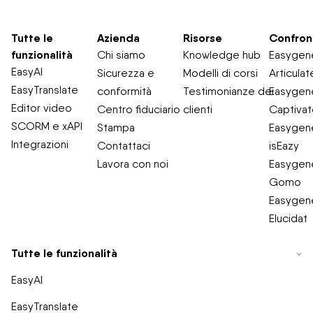
Tutte le
Azienda
Risorse
Confron
funzionalità
Chi siamo
Knowledge hub
Easygene
EasyAI
Sicurezza e
Modelli di corsi
Articulat
EasyTranslate
conformità
Testimonianze dei
Easygene
Editor video
Centro fiduciario
clienti
Captiva
SCORM e xAPI
Stampa
Easygene
Integrazioni
Contattaci
isEazy
Lavora con noi
Easygene
Gomo
Easygene
Elucidat
Tutte le funzionalità
EasyAI
EasyTranslate