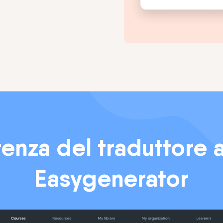
tenza del traduttore 
Easygenerator