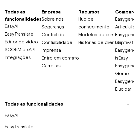
Todas as
Empresa
Recursos
Compar
funcionalidades
Sobre nós
Hub de
Easygene
EasyAI
Segurança
conhecimento
Articulat
EasyTranslate
Central de
Modelos de cursos
Easygene
Editor de vídeo
Confiabilidade
Historias de clientes
Captiva
SCORM e xAPI
Imprensa
Easygene
Integrações
Entre em contato
isEazy
Carreiras
Easygene
Gomo
Easygene
Elucidat
Todas as funcionalidades
EasyAI
EasyTranslate