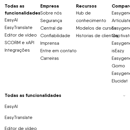
Todas as
Empresa
Recursos
Compar
funcionalidades
Sobre nós
Hub de
Easygene
EasyAI
Segurança
conhecimento
Articulat
EasyTranslate
Central de
Modelos de cursos
Easygene
Editor de vídeo
Confiabilidade
Historias de clientes
Captiva
SCORM e xAPI
Imprensa
Easygene
Integrações
Entre em contato
isEazy
Carreiras
Easygene
Gomo
Easygene
Elucidat
Todas as funcionalidades
EasyAI
EasyTranslate
Editor de vídeo