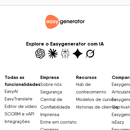
Explore o Easygenerator com IA
Todas as
Empresa
Recursos
Compar
funcionalidades
Sobre nós
Hub de
Easygene
EasyAI
Segurança
conhecimento
Articulat
EasyTranslate
Central de
Modelos de cursos
Easygene
Editor de vídeo
Confiabilidade
Historias de clientes
Captiva
SCORM e xAPI
Imprensa
Easygene
Integrações
Entre em contato
isEazy
Carreiras
Easygene