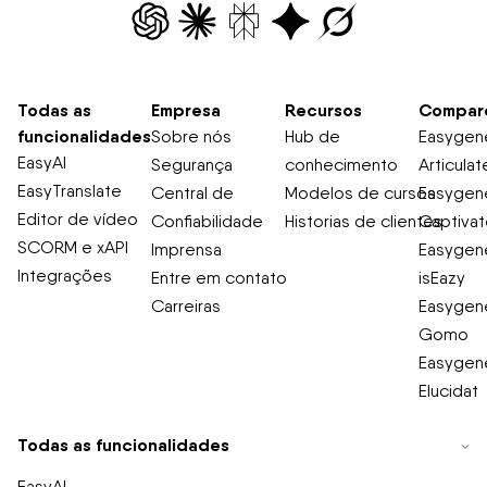
Todas as
Empresa
Recursos
Compar
funcionalidades
Sobre nós
Hub de
Easygene
EasyAI
Segurança
conhecimento
Articulat
EasyTranslate
Central de
Modelos de cursos
Easygene
Editor de vídeo
Confiabilidade
Historias de clientes
Captiva
SCORM e xAPI
Imprensa
Easygene
Integrações
Entre em contato
isEazy
Carreiras
Easygene
Gomo
Easygene
Elucidat
Todas as funcionalidades
EasyAI