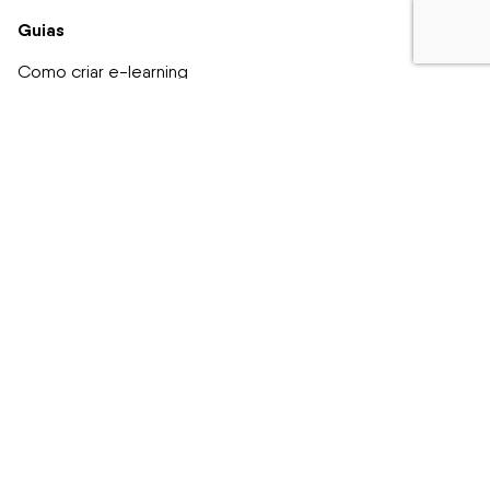
Guias
Como criar e-learning
Converter PowerPoint em e-learning
SCC da UE
Acordo de Licença de Usuário Final (EULA) e Contrato
de Processamento de Dados (DPA)
Preferências de cookies
Todos os direitos reservados. © Easygenerator 2025