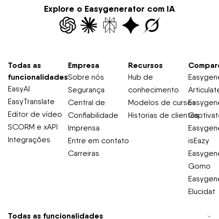
Explore o Easygenerator com IA
Todas as
Empresa
Recursos
Compar
funcionalidades
Sobre nós
Hub de
Easygene
EasyAI
Segurança
conhecimento
Articulat
EasyTranslate
Central de
Modelos de cursos
Easygene
Editor de vídeo
Confiabilidade
Historias de clientes
Captiva
SCORM e xAPI
Imprensa
Easygene
Integrações
Entre em contato
isEazy
Carreiras
Easygene
Gomo
Easygene
Elucidat
Todas as funcionalidades