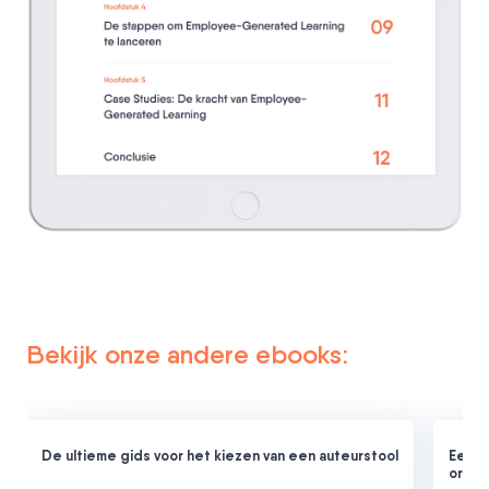
Swipe om voorbeeldpagina's te bekijken
Bekijk onze andere ebooks:
De ultieme gids voor het kiezen van een auteurstool
Een c
organ