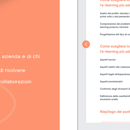
 azienda e di chi
i risolvere
collaborazioni