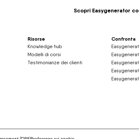
Scopri Easygenerator con l
Risorse
Confronta
Knowledge hub
Easygenerato
Modelli di corsi
Easygenerat
Testimonianze dei clienti
Easygenerato
Easygenera
Easygenerato
Agreement (DPA)
Preferenze sui cookie