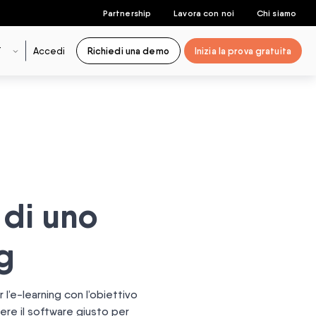
Partnership
Lavora con noi
Chi siamo
T
Accedi
Richiedi una demo
Inizia la prova gratuita
 di uno
g
 l’e-learning con l’obiettivo
iere il software giusto per