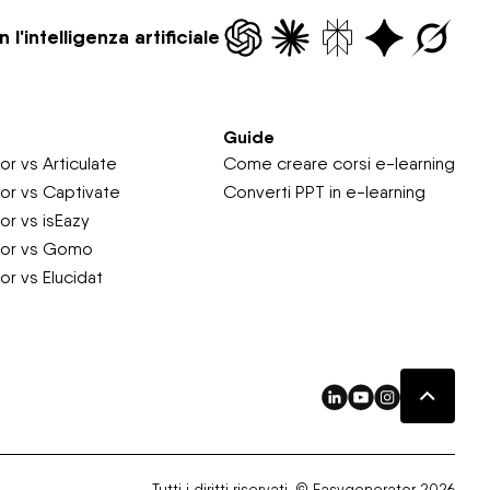
'intelligenza artificiale
Guide
r vs Articulate
Come creare corsi e-learning
or vs Captivate
Converti PPT in e-learning
r vs isEazy
tor vs Gomo
r vs Elucidat
Tutti i diritti riservati. © Easygenerator 2026