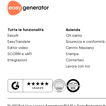
Tutte le funzionalità
Azienda
EasyAI
Chi siamo
EasyTranslate
Sicurezza e conformità
Editor video
Centro fiduciario
SCORM e xAPI
Stampa
Integrazioni
Contattaci
Lavora con noi
EU SSC
End User License Agreement (EULA) e Data Protection 